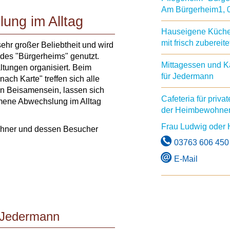
Am Bürgerheim1, 
ung im Alltag
Hauseigene Küch
mit frisch zuberei
 sehr großer Beliebtheit und wird
des "Bürgerheims" genutzt.
Mittagessen und Ka
tungen organisiert. Beim
für Jedermann
ch Karte" treffen sich alle
 Beisamensein, lassen sich
Cafeteria für priva
mmene Abwechslung im Alltag
der Heimbewohner
Frau Ludwig oder 
ewohner und dessen Besucher
03763 606 450
E-Mail
r Jedermann