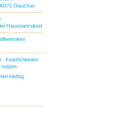
08371 Glauchau
e
teter Hausmannskost
ffeetrinken
te Feierlichkeiten
 nutzen
Herr Helbig